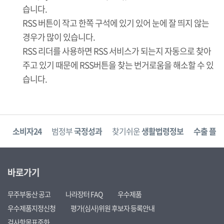
습니다.
RSS 버튼이 작고 한쪽 구석에 있기 있어 눈에 잘 띄지 않는
경우가 많이 있습니다.
RSS 리더를 사용하면 RSS 서비스가 되는지 자동으로 찾아
주고 있기 때문에 RSS버튼을 찾는 번거로움을 해소할 수 있
습니다.
고
소비자24
범정부
국정성과
찾기쉬운
생활법령정보
수출 플러
바로가기
무주부동산 공고
나라장터 FAQ
우수제품
우수제품지정신청
평가(심사)위원 후보자 등록안내
검사항목표준화