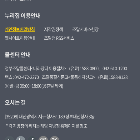
누리집 이용안내
개인정보처리방침
저작권정책
조달서비스헌장
웹사이트이용안내
조달청 RSS서비스
콜센터 안내
정부조달콜센터<나라장터 이용절차>
(유료) 1588-0800,
042-610-1200
팩스 : 042-472-2270
조달품질신문고<물품하자신고>
(유료) 1588-8128
※ 월~금 09:00~18:00(공휴일 제외)
오시는 길
[35208] 대전광역시 서구 청사로 189 정부대전청사 3동
* 각 지방청의 위치는 해당 지방청 홈페이지를 참조
유
블
페
인
트