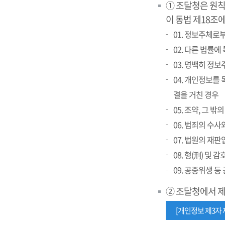
① 조달청은 원
이 동법 제18조
01. 정보주체로
02. 다른 법률에
03. 명백히 정
04. 개인정보를
결을 거친 경우
05. 조약, 그
06. 범죄의 수
07. 법원의 재
08. 형(刑) 및
09. 공중위생 
② 조달청에서 
[개인정보 제3자 