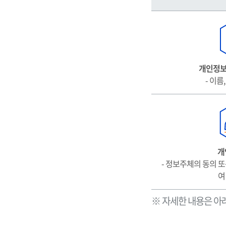
요
개
인
정
보
처
개인정보
리
- 이름
표
시
(라
벨
링)
개
- 정보주체의 동의 또
여
※ 자세한 내용은 아