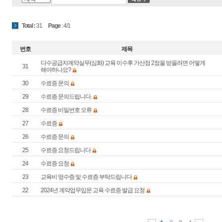
31
: 4/1
다수공급자계약실무(심화) 교육 이수후 가산점 2점을 받을려면 어떻게
31
해야하나요?
30
수료증 문의
29
수료증 문의드립니다.
28
수료증 비밀번호 오류
27
수료증
26
수료증 문의
25
수료증 요청드립니다
24
수료증 요청
23
교육비 영수증 및 수료증 부탁드립니다
22
2024년 계약업무입문 교육 수료증 발급 요청