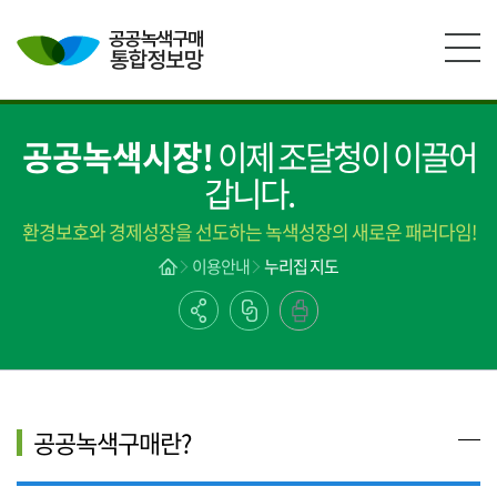
본문영역 바로가기
메인메뉴 바로가기
하단링크 바로가기
공공녹색시장!
이제 조달청이 이끌어
갑니다.
환경보호와 경제성장을 선도하는 녹색성장의 새로운 패러다임!
이용안내
누리집 지도
공공녹색구매란?