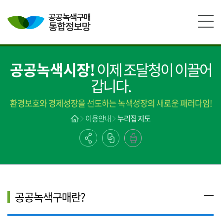
본문영역 바로가기
메인메뉴 바로가기
하단링크 바로가기
공공녹색시장!
이제 조달청이 이끌어
갑니다.
환경보호와 경제성장을 선도하는 녹색성장의 새로운 패러다임!
이용안내
누리집 지도
공공녹색구매란?