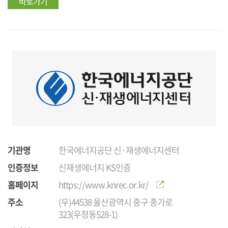
바로가기
기관명
한국에너지공단 신·재생에너지센터
인증정보
신재생에너지 KS인증
홈페이지
https://www.knrec.or.kr/
주소
(우)44538 울산광역시 중구 종가로
323(우정동528-1)