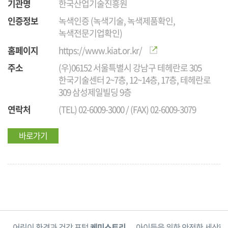
기관명
한국산업기술진흥원
인증정보
녹색인증 (녹색기술, 녹색제품확인,
녹색전문기업확인)
홈페이지
https://www.kiat.or.kr/
주소
(우)06152 서울특별시 강남구 테헤란로 305
한국기술센터 2~7층, 12~14층, 17층, 테헤란로
309 삼성제일빌딩 9층
연락처
(TEL) 02-6009-3000 / (FAX) 02-6009-3079
바로가기
단
어린이 환경과 건강 포털
케미스토리
아이들을 위한 안전한 세상
한