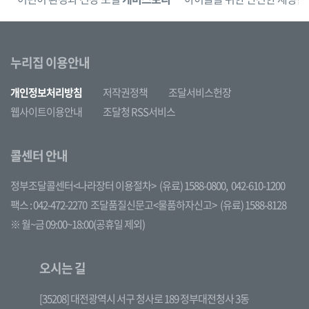
누리집 이용안내
개인정보처리방침
저작권정책
조달서비스헌장
웹사이트이용안내
조달청 RSS서비스
콜센터 안내
정부조달콜센터<나라장터 이용절차>
(유료) 1588-0800,
042-610-1200
팩스 : 042-472-2270
조달품질신문고<물품하자신고>
(유료) 1588-8128
※ 월~금 09:00~18:00(공휴일 제외)
오시는 길
[35208] 대전광역시 서구 청사로 189 정부대전청사 3동