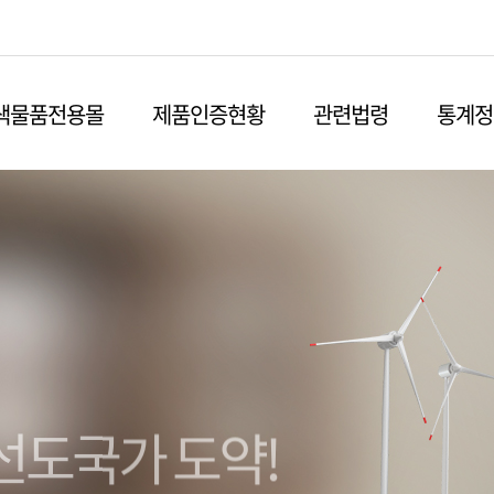
본문영역 바로가기
메인메뉴 바로가기
하단링크 바로가기
색물품전용몰
제품인증현황
관련법령
통계정
선도국가 도약!
친환경 경제 실현