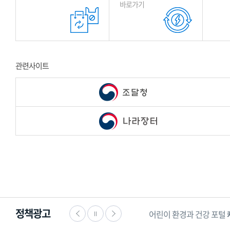
바로가기
관련사이트
정책광고
 수호하는
한국 119 소년단
어린이 환경과 건강 포털
케미스토리