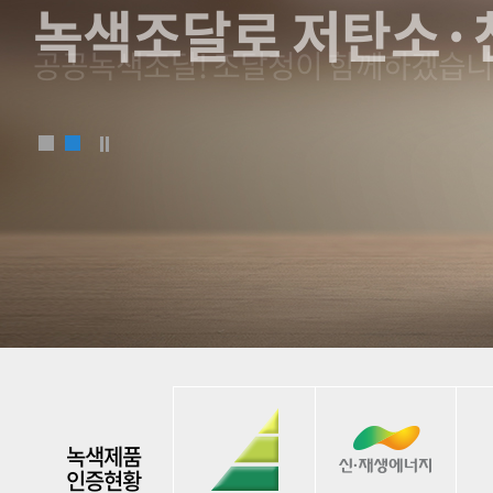
공공녹색조달! 조달청이 함께하겠습니
녹색제품
인증현황