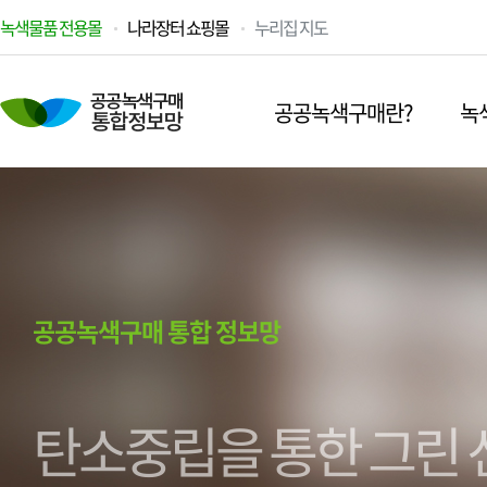
녹색물품 전용몰
나라장터 쇼핑몰
누리집 지도
공공녹색구매란?
녹
공공녹색구매 통합 정보망
탄소중립을 통한 그린 
녹색조달로 저탄소·