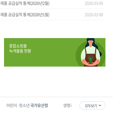
제품 공급실적 통계(2026년2월)
2026-03-09
제품 공급실적 통계(2026년1월)
2026-02-08
종합쇼핑몰
녹색물품 현황
·청소년
국가유산청
생명과 안전을 수호하는
한국 119 소년단
모두보기