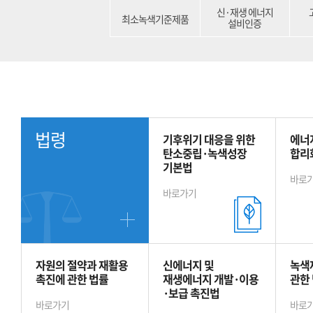
신·재생 에너지
최소녹색기준제품
설비인증
법령
기후위기 대응을 위한
에너
탄소중립·녹색성장
합리
기본법
바로
바로가기
자원의 절약과 재활용
신에너지 및
녹색
촉진에 관한 법률
재생에너지 개발·이용
관한
·보급 촉진법
바로가기
바로