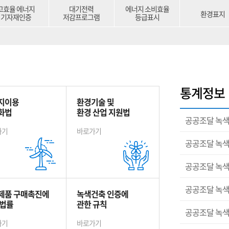
고효율 에너지
대기전력
에너지 소비효율
환경표지
기자재인증
저감프로그램
등급표시
통계정보
지이용
환경기술 및
화법
환경 산업 지원법
공공조달 녹색
가기
바로가기
공공조달 녹색
공공조달 녹색
공공조달 녹색
제품 구매촉진에
녹색건축 인증에
 법률
관한 규칙
공공조달 녹색
가기
바로가기