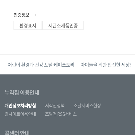
인증정보
환경표지
저탄소제품인증
단
어린이 환경과 건강 포털
케미스토리
아이들을 위한 안전한 세상
한
누리집 이용안내
개인정보처리방침
저작권정책
조달서비스헌장
웹사이트이용안내
조달청 RSS서비스
콜센터 안내