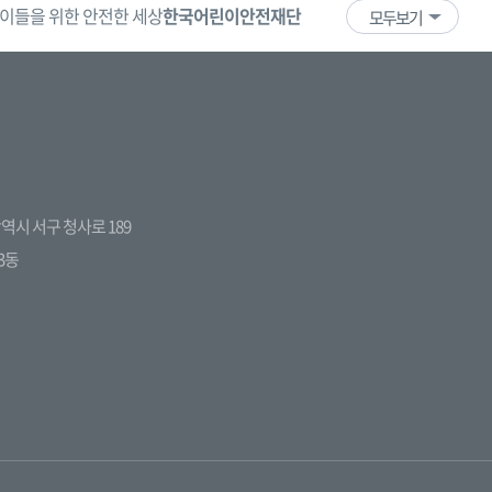
이들을 위한 안전한 세상
한국어린이안전재단
어린이·청소년
국
모두보기
전광역시 서구 청사로 189
3동