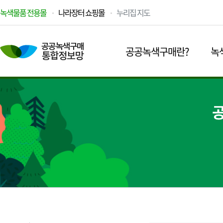
녹색물품 전용몰
나라장터 쇼핑몰
누리집 지도
공공녹색구매란?
녹