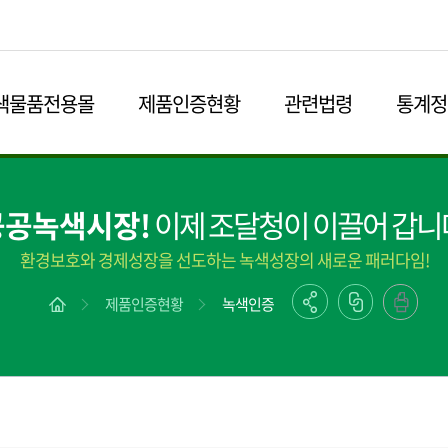
본문영역 바로가기
메인메뉴 바로가기
하단링크 바로가기
색물품전용몰
제품인증현황
관련법령
통계정
공공녹색시장!
이제 조달청이 이끌어 갑니
환경보호와 경제성장을 선도하는 녹색성장의 새로운 패러다임!
제품인증현황
녹색인증