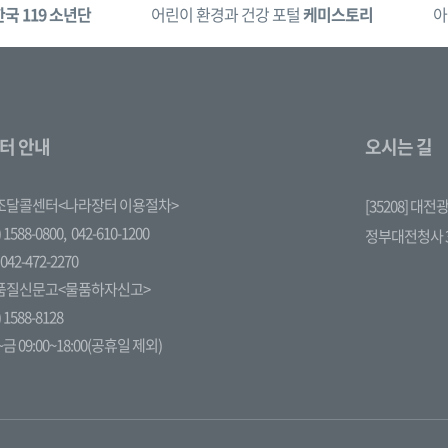
한국 119 소년단
어린이 환경과 건강 포털
케미스토리
아
터 안내
오시는 길
조달콜센터<나라장터 이용절차>
[35208] 대
 1588-0800,
042-610-1200
정부대전청사 
042-472-2270
품질신문고<물품하자신고>
 1588-8128
금 09:00~18:00(공휴일 제외)