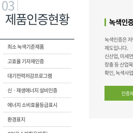
03
제품인증현황
녹색인증
녹색인증은 저
최소 녹색기준제품
제도입니다.
신산업, 미세먼
고효율 기자재인증
창출 등 산업
확인, 녹색사
대기전력저감프로그램
신ㆍ재생에너지 설비인증
인증제
에너지 소비효율등급표시
환경표지