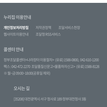
누리집 이용안내
개인정보처리방침
저작권정책
조달서비스헌장
웹사이트이용안내
조달청 RSS서비스
콜센터 안내
정부조달콜센터<나라장터 이용절차>
(유료) 1588-0800,
042-610-1200
팩스 : 042-472-2270
조달품질신문고<물품하자신고>
(유료) 1588-8128
※ 월~금 09:00~18:00(공휴일 제외)
오시는 길
[35208] 대전광역시 서구 청사로 189 정부대전청사 3동