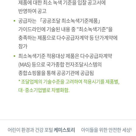
제품에 대한 최소 녹색 기준을 입찰 공고서에
반영하여 공고
공급자는 「공공조달 최소녹색기준제품」
가이드라인에 기술된 내용 중 "최소녹색기준"을
충족하는 제품으로 다수공급자계약 등 단가계약에
참가
최소녹색기준 적용대상 제품은 다수공급자계약
(MAS) 등으로 국가종합 전자조달시스템의
종합쇼핑몰을 통해 공공기관에 공급됨
* 조달업체의 기술수준을 고려하여 적용시기를 제품별,
대·중소기업별로 차별화함.
단
어린이 환경과 건강 포털
케미스토리
아이들을 위한 안전한 세상
한