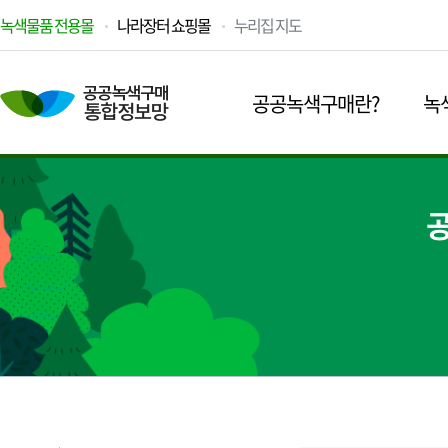
녹색물품 전용몰
나라장터 쇼핑몰
누리집 지도
공공녹색구매란?
녹