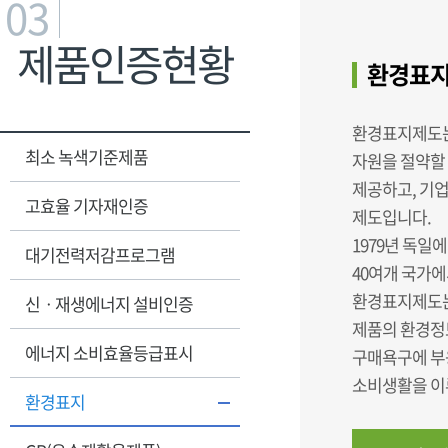
03
제품인증현황
환경표지
환경표지제도는
최소 녹색기준제품
자원을 절약할
제공하고, 기
고효율 기자재인증
제도입니다.
1979년 독일에
대기전력저감프로그램
40여개 국가에
환경표지제도는
신ㆍ재생에너지 설비인증
제품의 환경정
에너지 소비효율등급표시
구매욕구에 부
소비생활을 이
환경표지