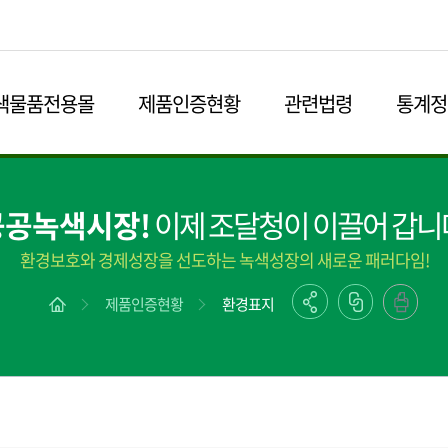
본문영역 바로가기
메인메뉴 바로가기
하단링크 바로가기
색물품전용몰
제품인증현황
관련법령
통계정
공공녹색시장!
이제 조달청이 이끌어 갑니
환경보호와 경제성장을 선도하는 녹색성장의 새로운 패러다임!
제품인증현황
환경표지