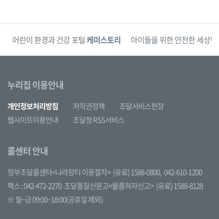
단
어린이 환경과 건강 포털
케미스토리
아이들을 위한 안전한 세상
한
누리집 이용안내
개인정보처리방침
저작권정책
조달서비스헌장
웹사이트이용안내
조달청 RSS서비스
콜센터 안내
정부조달콜센터<나라장터 이용절차>
(유료) 1588-0800,
042-610-1200
팩스 : 042-472-2270
조달품질신문고<물품하자신고>
(유료) 1588-8128
※ 월~금 09:00~18:00(공휴일 제외)