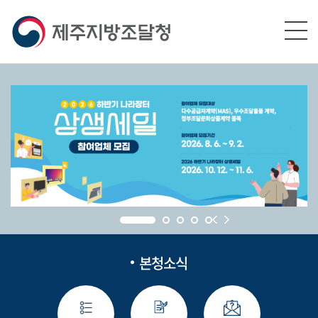
본문영역 바로가기
메인메뉴 바로가기
하단링크 바로가기
본청소식