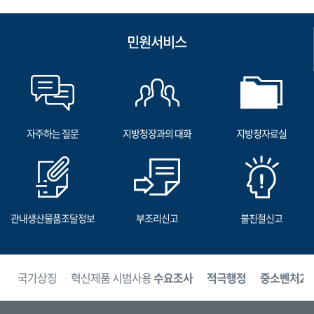
민원서비스
자주하는 질문
지방청장과의 대화
지방청자료실
관내생산물품조달정보
부조리신고
불친절신고
보
국가상징
혁신제품 시범사용
수요조사
적극행정
중소벤처24