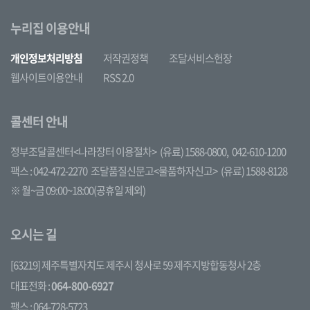
누리집 이용안내
개인정보처리방침
저작권정책
조달서비스헌장
웹사이트이용안내
RSS 2.0
콜센터 안내
정부조달콜센터<나라장터 이용절차>
(유료) 1588-0800,
042-610-1200
팩스 : 042-472-2270
조달품질신문고<물품하자신고>
(유료) 1588-8128
※ 월~금 09:00~18:00(공휴일 제외)
오시는 길
[63219] 제주특별자치도 제주시 청사로 59 제주지방합동청사 2층
대표전화 :
064-800-6927
팩스 : 064-728-5723