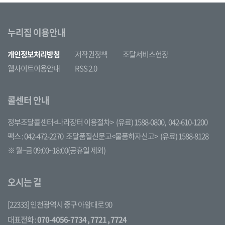
누리집 이용안내
개인정보처리방침
저작권정책
조달서비스헌장
웹사이트이용안내
RSS 2.0
콜센터 안내
정부조달콜센터<나라장터 이용절차>
(유료) 1588-0800,
042-610-1200
팩스 : 042-472-2270
조달품질신문고<물품하자신고>
(유료) 1588-8128
※ 월~금 09:00~18:00(공휴일 제외)
오시는 길
[22333] 인천광역시 중구 아암대로 90
대표전화 :
070-4056-7734
, 7721
, 7724