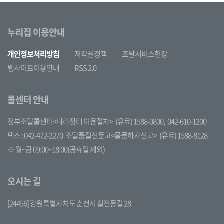
누리집 이용안내
개인정보처리방침
저작권정책
조달서비스헌장
웹사이트이용안내
RSS 2.0
콜센터 안내
정부조달콜센터<나라장터 이용절차>
(유료) 1588-0800,
042-610-1200
팩스 : 042-472-2270
조달품질신문고<물품하자신고>
(유료) 1588-8128
※ 월~금 09:00~18:00(공휴일 제외)
오시는 길
[24456] 강원특별자치도 춘천시 칠전동길 28