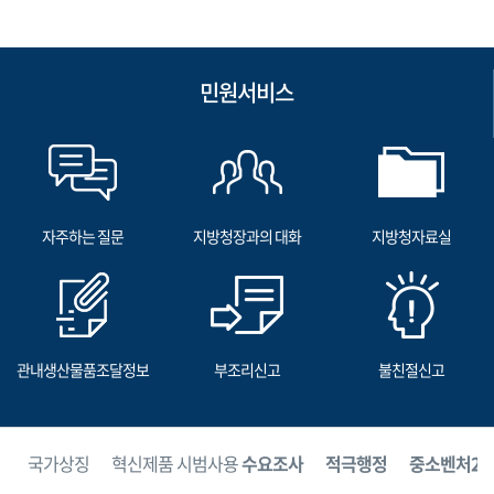
민원서비스
자주하는 질문
지방청장과의 대화
지방청자료실
관내생산물품조달정보
부조리신고
불친절신고
보
국가상징
혁신제품 시범사용
수요조사
적극행정
중소벤처24