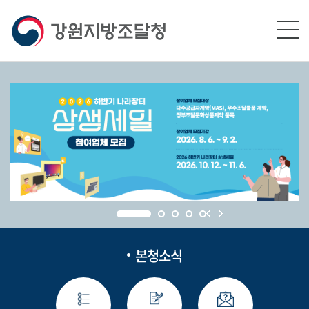
본문영역 바로가기
메인메뉴 바로가기
하단링크 바로가기
본청소식