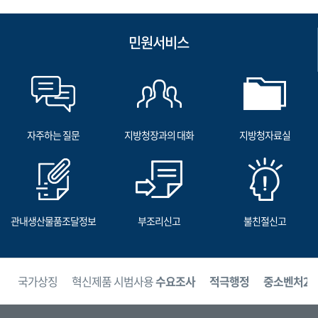
민원서비스
자주하는 질문
지방청장과의 대화
지방청자료실
관내생산물품조달정보
부조리신고
불친절신고
보
국가상징
혁신제품 시범사용
수요조사
적극행정
중소벤처24