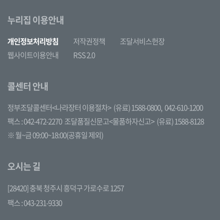
누리집 이용안내
개인정보처리방침
저작권정책
조달서비스헌장
웹사이트이용안내
RSS 2.0
콜센터 안내
정부조달콜센터<나라장터 이용절차>
(유료) 1588-0800,
042-610-1200
팩스 : 042-472-2270
조달품질신문고<물품하자신고>
(유료) 1588-8128
※ 월~금 09:00~18:00(공휴일 제외)
오시는 길
[28420] 충북 청주시 흥덕구 가로수로 1257
팩스 : 043-231-9330