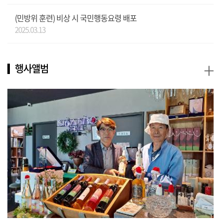
(민방위 훈련) 비상 시 국민행동요령 배포
2025.03.13
+
행사앨범