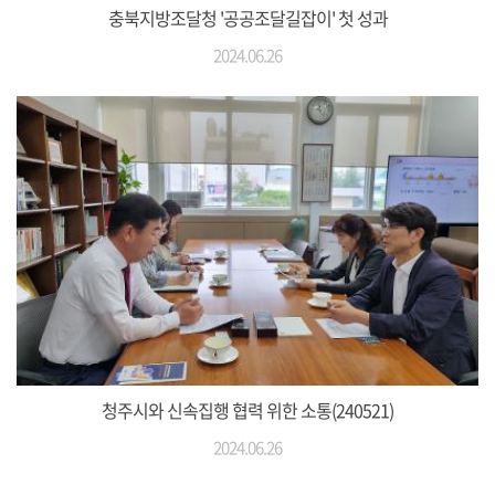
충북지방조달청 '공공조달길잡이' 첫 성과
2024.06.26
청주시와 신속집행 협력 위한 소통(240521)
2024.06.26