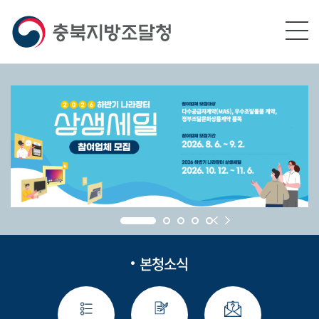
본문영역 바로가기
메인메뉴 바로가기
하단링크 바로가기
본청소식