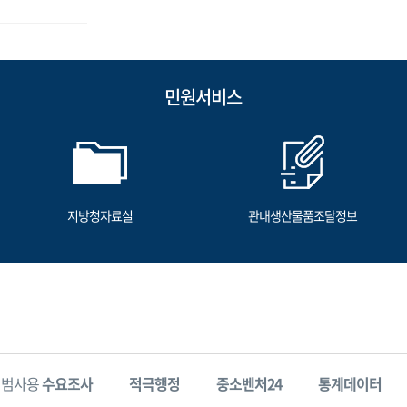
민원서비스
지방청자료실
관내생산물품조달정보
시범사용
수요조사
적극행정
중소벤처24
통계데이터