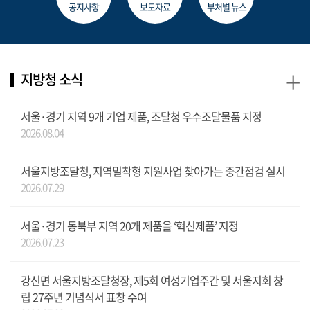
공지사항
보도자료
부처별 뉴스
+
지방청 소식
서울·경기 지역 9개 기업 제품, 조달청 우수조달물품 지정
2026.08.04
서울지방조달청, 지역밀착형 지원사업 찾아가는 중간점검 실시
2026.07.29
서울·경기 동북부 지역 20개 제품을 ‘혁신제품’ 지정
2026.07.23
강신면 서울지방조달청장, 제5회 여성기업주간 및 서울지회 창
립 27주년 기념식서 표창 수여