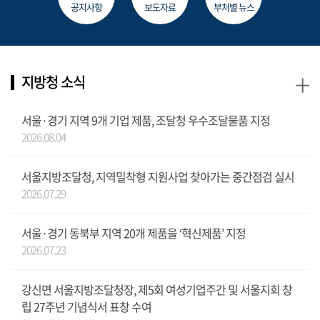
공지사항
보도자료
부처별 뉴스
+
지방청 소식
서울·경기 지역 9개 기업 제품, 조달청 우수조달물품 지정
2026.08.04
서울지방조달청, 지역밀착형 지원사업 찾아가는 중간점검 실시
2026.07.29
서울·경기 동북부 지역 20개 제품을 ‘혁신제품’ 지정
2026.07.23
강신면 서울지방조달청장, 제5회 여성기업주간 및 서울지회 창
립 27주년 기념식서 표창 수여