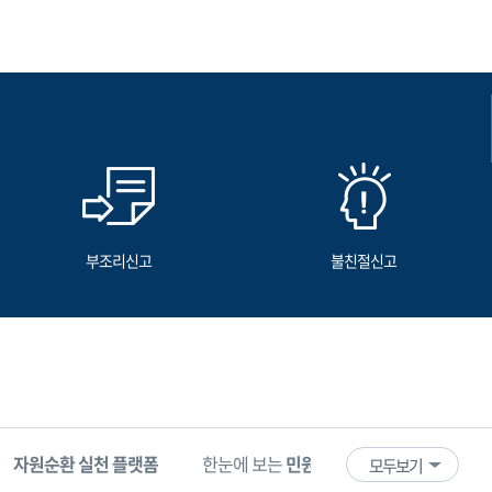
부조리신고
불친절신고
자원순환 실천 플랫폼
한눈에 보는
민원 빅데이터
기업마당
모두보기