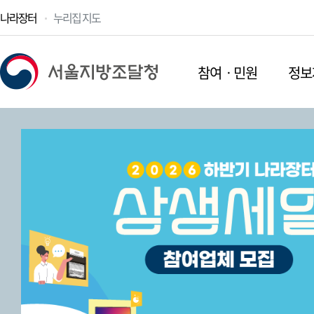
나라장터
누리집 지도
참여ㆍ민원
정보