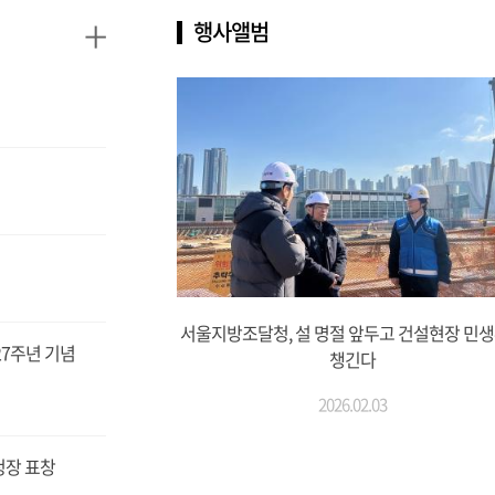
+
행사앨범
서울지방조달청, 설 명절 앞두고 건설현장 민
27주년 기념
챙긴다
2026.02.03
청장 표창