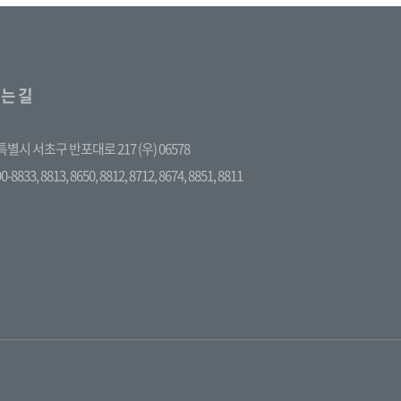
는 길
별시 서초구 반포대로 217 (우) 06578
90-8833,
8813,
8650,
8812,
8712,
8674,
8851,
8811