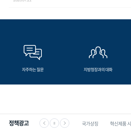
자주하는 질문
지방청장과의 대화
정책광고
·공익신고
찾기쉬운
생활법령정보
국가상징
혁신제품 