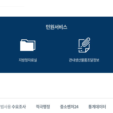
민원서비스
지방청자료실
관내생산물품조달정보
시범사용
수요조사
적극행정
중소벤처24
통계데이터