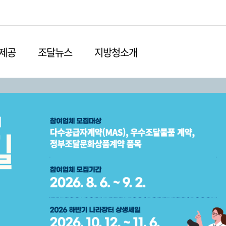
본문영역 바로가기
메인메뉴 바로가기
하단링크 바로가기
제공
조달뉴스
지방청소개