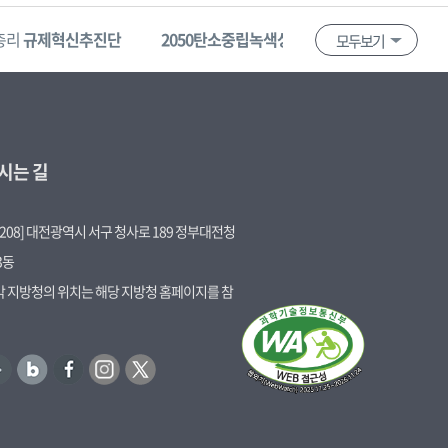
총리
규제혁신추진단
2050탄소중립녹색성장위원회
혁신제품
모두보기
시는 길
5208] 대전광역시 서구 청사로 189 정부대전청
3동
 각 지방청의 위치는 해당 지방청 홈페이지를 참
블
페
인
트
로
이
스
위
그
스
타
터
북
그