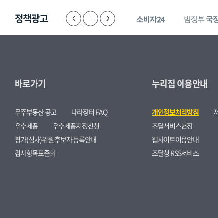
정책광고
한눈에 보는
경제
부패·공익신고
소비자24
범정부
국
바로가기
누리집 이용안내
무주부동산 공고
나라장터 FAQ
개인정보처리방침
우수제품
우수제품지정신청
조달서비스헌장
평가(심사)위원 후보자 등록안내
웹사이트이용안내
검사항목표준화
조달청 RSS서비스