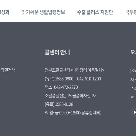
정성과
찾기쉬운
생활법령정보
수출 플러스 지원단
국무
콜센터 안내
오
저작권정책
정부조달콜센터<나라장터 이용절차>
[3
(유료) 1588-0800,
042-610-1200
사 
팩스 : 042-472-2270
*
조달품질신문고<물품하자신고>
조
(유료) 1588-8128
유
※ 월~금 09:00~18:00(공휴일 제외)
튜
브