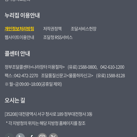
누리집 이용안내
개인정보처리방침
저작권정책
조달서비스헌장
웹사이트이용안내
조달청 RSS서비스
콜센터 안내
정부조달콜센터<나라장터 이용절차>
(유료) 1588-0800,
042-610-1200
팩스 : 042-472-2270
조달품질신문고<물품하자신고>
(유료) 1588-8128
※ 월~금 09:00~18:00(공휴일 제외)
오시는 길
[35208] 대전광역시 서구 청사로 189 정부대전청사 3동
* 각 지방청의 위치는 해당 지방청 홈페이지를 참조
유
블
페
인
트