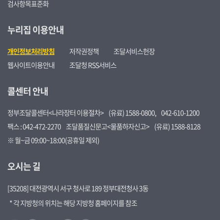
검사항목표준화
누리집 이용안내
개인정보처리방침
저작권정책
조달서비스헌장
웹사이트이용안내
조달청 RSS서비스
콜센터 안내
정부조달콜센터<나라장터 이용절차>
(유료) 1588-0800,
042-610-1200
팩스 : 042-472-2270
조달품질신문고<물품하자신고>
(유료) 1588-8128
※ 월~금 09:00~18:00(공휴일 제외)
오시는 길
[35208] 대전광역시 서구 청사로 189 정부대전청사 3동
* 각 지방청의 위치는 해당 지방청 홈페이지를 참조