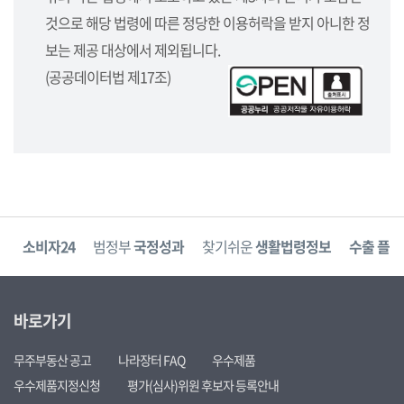
것으로 해당 법령에 따른 정당한 이용허락을 받지 아니한 정
보는 제공 대상에서 제외됩니다.
(공공데이터법 제17조)
고
소비자24
범정부
국정성과
찾기쉬운
생활법령정보
수출 플러
바로가기
무주부동산 공고
나라장터 FAQ
우수제품
우수제품지정신청
평가(심사)위원 후보자 등록안내