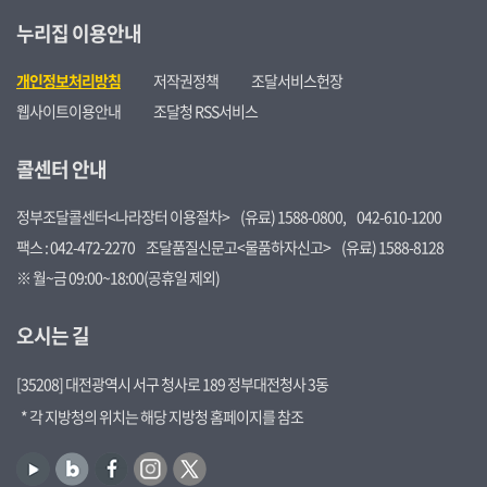
누리집 이용안내
개인정보처리방침
저작권정책
조달서비스헌장
웹사이트이용안내
조달청 RSS서비스
콜센터 안내
정부조달콜센터<나라장터 이용절차>
(유료) 1588-0800,
042-610-1200
팩스 : 042-472-2270
조달품질신문고<물품하자신고>
(유료) 1588-8128
※ 월~금 09:00~18:00(공휴일 제외)
오시는 길
[35208] 대전광역시 서구 청사로 189 정부대전청사 3동
* 각 지방청의 위치는 해당 지방청 홈페이지를 참조
유
블
페
인
트