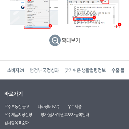
확대보기
고
소비자24
범정부
국정성과
찾기쉬운
생활법령정보
수출 플러
바로가기
무주부동산 공고
나라장터 FAQ
우수제품
우수제품지정신청
평가(심사)위원 후보자 등록안내
검사항목표준화