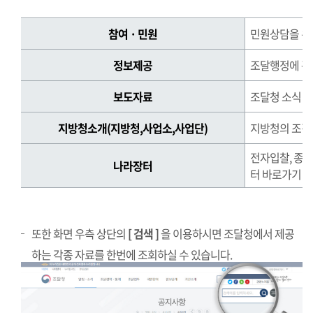
정
참여 · 민원
민원상담을 위
보
를
정보제공
조달행정에 관
찾
는
보도자료
조달청 소식 제
방
법
지방청소개(지방청,사업소,사업단)
지방청의 조직,
정
전자입찰, 종
보
나라장터
터 바로가기
를
찾
는
방
또한 화면 우측 상단의
[ 검색 ]
을 이용하시면 조달청에서 제공
법
하는 각종 자료를 한번에 조회하실 수 있습니다.
표
로
참
여