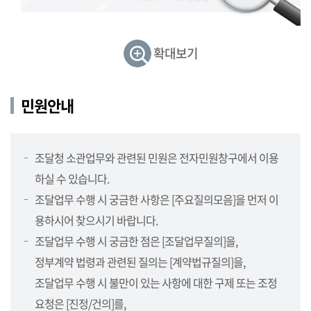
민
원,
정
확대보기
보
제
공,
민원안내
보
도
자
조달청 소관업무와 관련된 민원은 전자민원창구에서 이용
료,
하실 수 있습니다.
지
방
조달업무 수행 시 궁금한 사항은 [주요질의모음]을 먼저 이
청
용하시어 찾으시기 바랍니다.
소
조달업무 수행 시 궁금한 점은 [조달업무질의]을,
개
정부계약 법령과 관련된 질의는 [계약법규질의]을,
(지
방
조달업무 수행 시 불만이 있는 사항에 대한 구제 또는 조정
청,
요청은 [진정/건의]를,