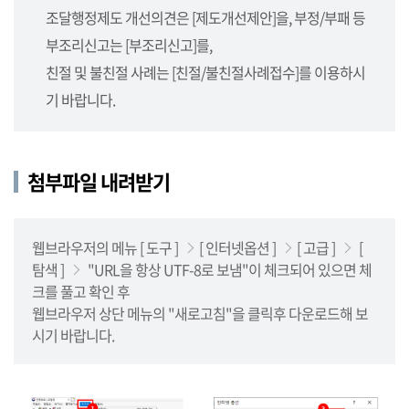
사
조달행정제도 개선의견은 [제도개선제안]을, 부정/부패 등
업
부조리신고는 [부조리신고]를,
소,
사
친절 및 불친절 사례는 [친절/불친절사례접수]를 이용하시
업
기 바랍니다.
단),
나
라
첨부파일 내려받기
장
터
를
안
웹브라우저의 메뉴 [ 도구 ]
[ 인터넷옵션 ]
[ 고급 ]
[
내
탐색 ]
"URL을 항상 UTF-8로 보냄"이 체크되어 있으면 체
합
크를 풀고 확인 후
니
웹브라우저 상단 메뉴의 "새로고침"을 클릭후 다운로드해 보
다.
시기 바랍니다.