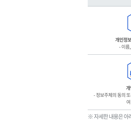
요
개
인
정
보
처
개인정보
리
- 이름
표
시
(라
벨
링)
개
- 정보주체의 동의 또
여
※ 자세한 내용은 아