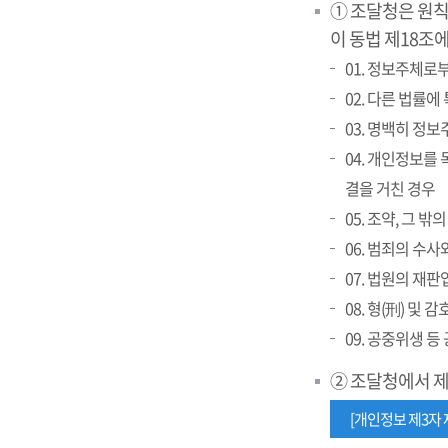
① 조달청은 원
이 동법 제18조
01. 정보주체로
02. 다른 법률에
03. 명백히 정
04. 개인정보를
결을 거친 경우
05. 조약, 그
06. 범죄의 수
07. 법원의 재
08. 형(刑) 및
09. 공중위생 
② 조달청에서 
[개인정보 제3자 