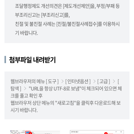
사
조달행정제도 개선의견은 [제도개선제안]을, 부정/부패 등
업
부조리신고는 [부조리신고]를,
소,
사
친절 및 불친절 사례는 [친절/불친절사례접수]를 이용하시
업
기 바랍니다.
단),
나
라
첨부파일 내려받기
장
터
를
안
웹브라우저의 메뉴 [ 도구 ]
[ 인터넷옵션 ]
[ 고급 ]
[
내
탐색 ]
"URL을 항상 UTF-8로 보냄"이 체크되어 있으면 체
합
크를 풀고 확인 후
니
웹브라우저 상단 메뉴의 "새로고침"을 클릭후 다운로드해 보
다.
시기 바랍니다.