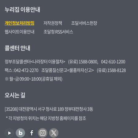
누리집 이용안내
개인정보처리방침
저작권정책
조달서비스헌장
웹사이트이용안내
조달청 RSS서비스
콜센터 안내
정부조달콜센터<나라장터 이용절차>
(유료) 1588-0800,
042-610-1200
팩스 : 042-472-2270
조달품질신문고<물품하자신고>
(유료) 1588-8128
※ 월~금 09:00~18:00(공휴일 제외)
오시는 길
[35208] 대전광역시 서구 청사로 189 정부대전청사 3동
* 각 지방청의 위치는 해당 지방청 홈페이지를 참조
유
블
페
인
트