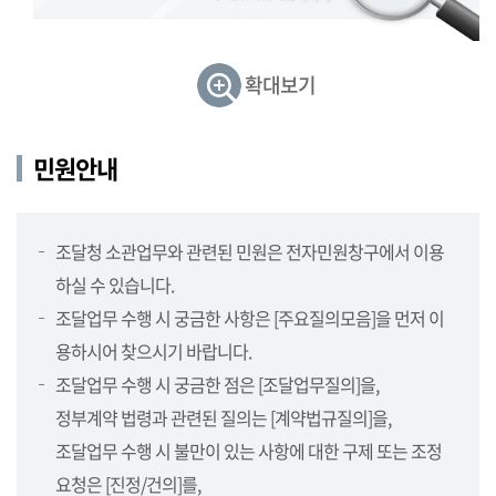
민
원,
정
확대보기
보
제
공,
민원안내
보
도
자
조달청 소관업무와 관련된 민원은 전자민원창구에서 이용
료,
하실 수 있습니다.
지
방
조달업무 수행 시 궁금한 사항은 [주요질의모음]을 먼저 이
청
용하시어 찾으시기 바랍니다.
소
조달업무 수행 시 궁금한 점은 [조달업무질의]을,
개
정부계약 법령과 관련된 질의는 [계약법규질의]을,
(지
방
조달업무 수행 시 불만이 있는 사항에 대한 구제 또는 조정
청,
요청은 [진정/건의]를,