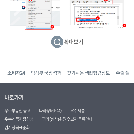
확대보기
고
소비자24
범정부
국정성과
찾기쉬운
생활법령정보
수출 플러
바로가기
무주부동산 공고
나라장터 FAQ
우수제품
우수제품지정신청
평가(심사)위원 후보자 등록안내
검사항목표준화