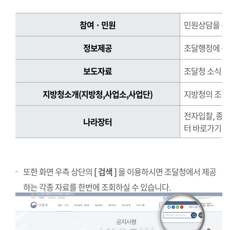
정
참여 · 민원
민원상담을 위
보
를
정보제공
조달행정에 관
찾
는
보도자료
조달청 소식 제
방
법
지방청소개(지방청,사업소,사업단)
지방청의 조직,
정
전자입찰, 종
보
나라장터
터 바로가기
를
찾
는
방
또한 화면 우측 상단의
[ 검색 ]
을 이용하시면 조달청에서 제공
법
하는 각종 자료를 한번에 조회하실 수 있습니다.
표
로
참
여