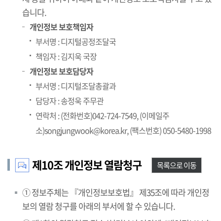
습니다.
개인정보 보호책임자
부서명 : 디지털공정조달국
책임자 : 김지욱 국장
개인정보 보호담당자
부서명 : 디지털조달총괄과
담당자 : 송정욱 주무관
연락처 : (전화번호)042-724-7549, (이메일주
소)songjungwook@korea.kr, (팩스번호) 050-5480-1998
제10조 개인정보 열람청구
목록으로 이동
① 정보주체는 『개인정보보호법』 제35조에 따라 개인정
보의 열람 청구를 아래의 부서에 할 수 있습니다.