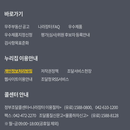
바로가기
무주부동산 공고
나라장터 FAQ
우수제품
우수제품지정신청
평가(심사)위원 후보자 등록안내
검사항목표준화
누리집 이용안내
개인정보처리방침
저작권정책
조달서비스헌장
웹사이트이용안내
조달청 RSS서비스
콜센터 안내
정부조달콜센터<나라장터 이용절차>
(유료) 1588-0800,
042-610-1200
팩스 : 042-472-2270
조달품질신문고<물품하자신고>
(유료) 1588-8128
※ 월~금 09:00~18:00(공휴일 제외)