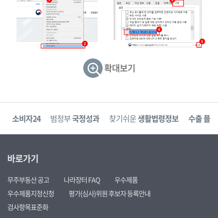
확대보기
고
소비자24
범정부
국정성과
찾기쉬운
생활법령정보
수출 플러
바로가기
무주부동산 공고
나라장터 FAQ
우수제품
우수제품지정신청
평가(심사)위원 후보자 등록안내
검사항목표준화