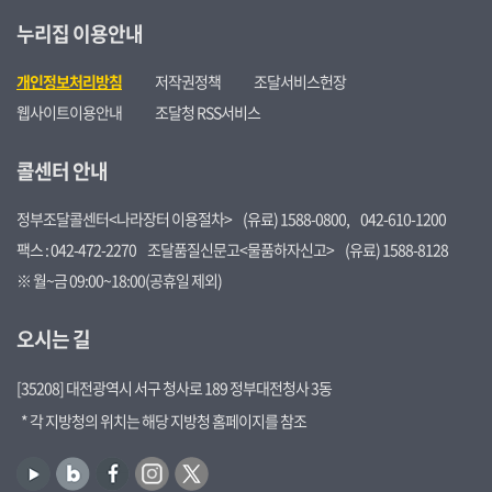
누리집 이용안내
개인정보처리방침
저작권정책
조달서비스헌장
웹사이트이용안내
조달청 RSS서비스
콜센터 안내
정부조달콜센터<나라장터 이용절차>
(유료) 1588-0800,
042-610-1200
팩스 : 042-472-2270
조달품질신문고<물품하자신고>
(유료) 1588-8128
※ 월~금 09:00~18:00(공휴일 제외)
오시는 길
[35208] 대전광역시 서구 청사로 189 정부대전청사 3동
* 각 지방청의 위치는 해당 지방청 홈페이지를 참조
유
블
페
인
트