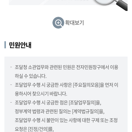
민
원,
정
확대보기
보
제
공,
민원안내
보
도
자
조달청 소관업무와 관련된 민원은 전자민원창구에서 이용
료,
하실 수 있습니다.
지
방
조달업무 수행 시 궁금한 사항은 [주요질의모음]을 먼저 이
청
용하시어 찾으시기 바랍니다.
소
조달업무 수행 시 궁금한 점은 [조달업무질의]을,
개
정부계약 법령과 관련된 질의는 [계약법규질의]을,
(지
방
조달업무 수행 시 불만이 있는 사항에 대한 구제 또는 조정
청,
요청은 [진정/건의]를,