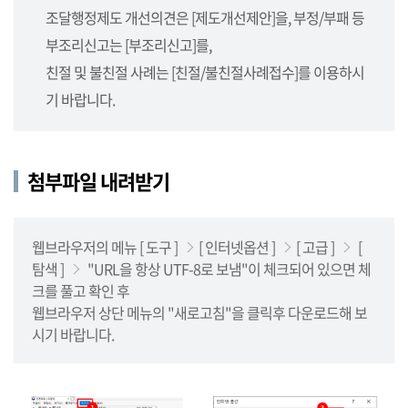
사
조달행정제도 개선의견은 [제도개선제안]을, 부정/부패 등
업
부조리신고는 [부조리신고]를,
소,
사
친절 및 불친절 사례는 [친절/불친절사례접수]를 이용하시
업
기 바랍니다.
단),
나
라
첨부파일 내려받기
장
터
를
안
웹브라우저의 메뉴 [ 도구 ]
[ 인터넷옵션 ]
[ 고급 ]
[
내
탐색 ]
"URL을 항상 UTF-8로 보냄"이 체크되어 있으면 체
합
크를 풀고 확인 후
니
웹브라우저 상단 메뉴의 "새로고침"을 클릭후 다운로드해 보
다.
시기 바랍니다.