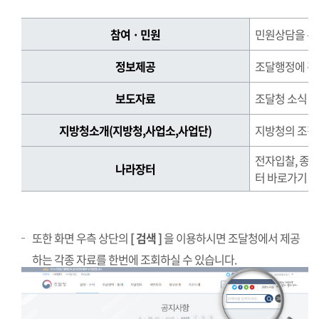
정
참여 · 민원
민원상담을 위
보
를
정보제공
조달행정에 관
찾
는
보도자료
조달청 소식 제
방
법
지방청소개(지방청,사업소,사업단)
지방청의 조직,
정
전자입찰, 종
보
나라장터
터 바로가기
를
찾
는
방
또한 화면 우측 상단의
[ 검색 ]
을 이용하시면 조달청에서 제공
법
하는 각종 자료를 한번에 조회하실 수 있습니다.
표
로
참
여