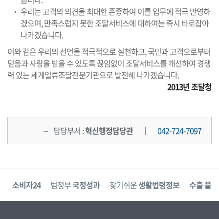
우리는 고객의 의견을 최대한 존중하여 이를 업무에 적극 반영하
겠으며, 만족스럽지 못한 조달서비스에 대하여는 즉시 바로잡아
나가겠습니다.
이와 같은 우리의 선언을 적극적으로 실천하고, 국민과 고객으로부터
믿음과 사랑을 받을 수 있도록 끊임없이 조달서비스를 개선하여 경쟁
력 있는 세계일류조달전문기관으로 발전해 나가겠습니다.
2013년 조달청
담당부서 :
혁신행정담당관
042-724-7097
고
소비자24
범정부
국정성과
찾기쉬운
생활법령정보
수출 플러