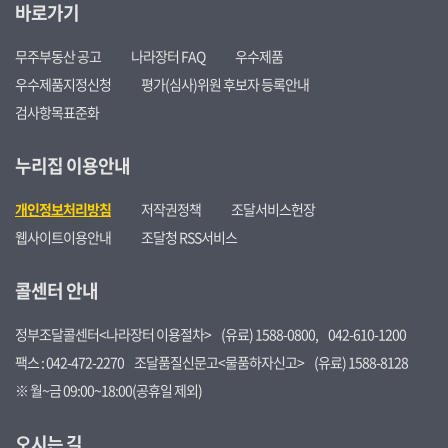
바로가기
무주부동산 공고
나라장터 FAQ
우수제품
우수제품지정신청
평가(심사)위원 후보자 등록안내
검사항목표준화
누리집 이용안내
개인정보처리방침
저작권정책
조달서비스헌장
웹사이트이용안내
조달청 RSS서비스
콜센터 안내
정부조달콜센터<나라장터 이용절차>
(유료) 1588-0800,
042-610-1200
팩스 : 042-472-2270
조달품질신문고<물품하자신고>
(유료) 1588-8128
※ 월~금 09:00~18:00(공휴일 제외)
오시는 길