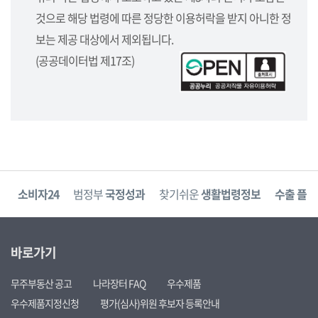
것으로 해당 법령에 따른 정당한 이용허락을 받지 아니한 정
보는 제공 대상에서 제외됩니다.
(공공데이터법 제17조)
고
소비자24
범정부
국정성과
찾기쉬운
생활법령정보
수출 플러
바로가기
무주부동산 공고
나라장터 FAQ
우수제품
우수제품지정신청
평가(심사)위원 후보자 등록안내