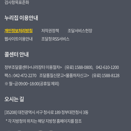
검사항목표준화
누리집 이용안내
개인정보처리방침
저작권정책
조달서비스헌장
웹사이트이용안내
조달청 RSS서비스
콜센터 안내
정부조달콜센터<나라장터 이용절차>
(유료) 1588-0800,
042-610-1200
팩스 : 042-472-2270
조달품질신문고<물품하자신고>
(유료) 1588-8128
※ 월~금 09:00~18:00(공휴일 제외)
오시는 길
[35208] 대전광역시 서구 청사로 189 정부대전청사 3동
* 각 지방청의 위치는 해당 지방청 홈페이지를 참조