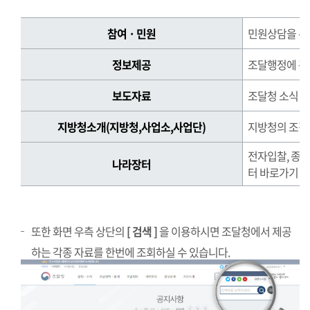
정
참여 · 민원
민원상담을 위
보
를
정보제공
조달행정에 관
찾
는
보도자료
조달청 소식 제
방
법
지방청소개(지방청,사업소,사업단)
지방청의 조직,
정
전자입찰, 종
보
나라장터
터 바로가기
를
찾
는
방
또한 화면 우측 상단의
[ 검색 ]
을 이용하시면 조달청에서 제공
법
하는 각종 자료를 한번에 조회하실 수 있습니다.
표
로
참
여