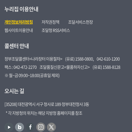
누리집 이용안내
개인정보처리방침
저작권정책
조달서비스헌장
웹사이트이용안내
조달청 RSS서비스
콜센터 안내
정부조달콜센터<나라장터 이용절차>
(유료) 1588-0800,
042-610-1200
팩스 : 042-472-2270
조달품질신문고<물품하자신고>
(유료) 1588-8128
※ 월~금 09:00~18:00(공휴일 제외)
오시는 길
[35208] 대전광역시 서구 청사로 189 정부대전청사 3동
* 각 지방청의 위치는 해당 지방청 홈페이지를 참조
유
블
페
인
트