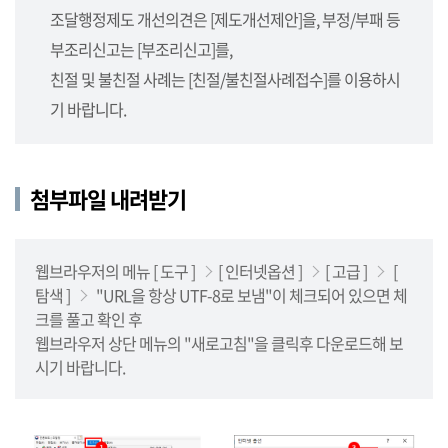
사
조달행정제도 개선의견은 [제도개선제안]을, 부정/부패 등
업
부조리신고는 [부조리신고]를,
소,
사
친절 및 불친절 사례는 [친절/불친절사례접수]를 이용하시
업
기 바랍니다.
단),
나
라
첨부파일 내려받기
장
터
를
안
웹브라우저의 메뉴 [ 도구 ]
[ 인터넷옵션 ]
[ 고급 ]
[
내
탐색 ]
"URL을 항상 UTF-8로 보냄"이 체크되어 있으면 체
합
크를 풀고 확인 후
니
웹브라우저 상단 메뉴의 "새로고침"을 클릭후 다운로드해 보
다.
시기 바랍니다.