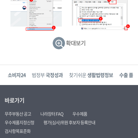
확대보기
고
소비자24
범정부
국정성과
찾기쉬운
생활법령정보
수출 플러
바로가기
무주부동산 공고
나라장터 FAQ
우수제품
우수제품지정신청
평가(심사)위원 후보자 등록안내
검사항목표준화