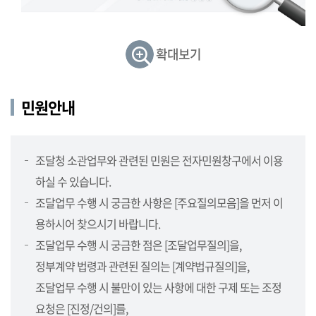
민
원,
정
확대보기
보
제
공,
민원안내
보
도
자
조달청 소관업무와 관련된 민원은 전자민원창구에서 이용
료,
하실 수 있습니다.
지
방
조달업무 수행 시 궁금한 사항은 [주요질의모음]을 먼저 이
청
용하시어 찾으시기 바랍니다.
소
조달업무 수행 시 궁금한 점은 [조달업무질의]을,
개
정부계약 법령과 관련된 질의는 [계약법규질의]을,
(지
방
조달업무 수행 시 불만이 있는 사항에 대한 구제 또는 조정
청,
요청은 [진정/건의]를,