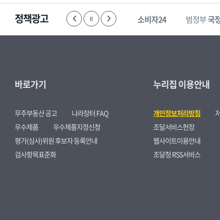
정책광고
한눈에 보는
경제
부패·공익신고
소비자24
범정부
국
바로가기
누리집 이용안내
무주부동산 공고
나라장터 FAQ
개인정보처리방침
우수제품
우수제품지정신청
조달서비스헌장
평가(심사)위원 후보자 등록안내
웹사이트이용안내
검사항목표준화
조달청 RSS서비스