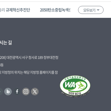
총리
규제혁신추진단
2050탄소중립녹색성장위원회
혁신제품
모두보기
시는 길
5208] 대전광역시 서구 청사로 189 정부대전청
3동
 각 지방청의 위치는 해당 지방청 홈페이지를 참
블
페
인
트
로
이
스
위
그
스
타
터
북
그