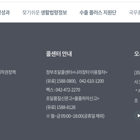
정성과
찾기쉬운
생활법령정보
수출 플러스 지원단
국무
콜센터 안내
오
저작권정책
정부조달콜센터<나라장터 이용절차>
[3
(유료) 1588-0800,
042-610-1200
사 
팩스 : 042-472-2270
*
조달품질신문고<물품하자신고>
조
(유료) 1588-8128
유
※ 월~금 09:00~18:00(공휴일 제외)
튜
브