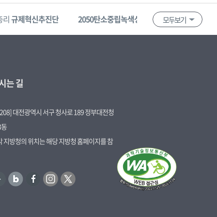
총리
규제혁신추진단
2050탄소중립녹색성장위원회
혁신제품
모두보기
시는 길
5208] 대전광역시 서구 청사로 189 정부대전청
3동
 각 지방청의 위치는 해당 지방청 홈페이지를 참
블
페
인
트
로
이
스
위
그
스
타
터
북
그