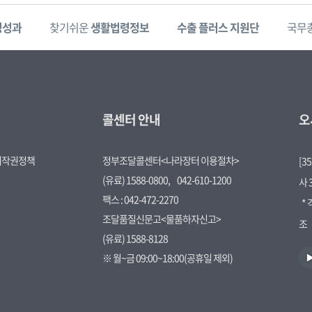
정성과
찾기쉬운
생활법령정보
수출 플러스 지원단
국무
콜센터 안내
오
저작권정책
정부조달콜센터<나라장터 이용절차>
[3
(유료) 1588-0800,
042-610-1200
사 
팩스 : 042-472-2270
*
조달품질신문고<물품하자신고>
조
(유료) 1588-8128
유
※ 월~금 09:00~18:00(공휴일 제외)
튜
브