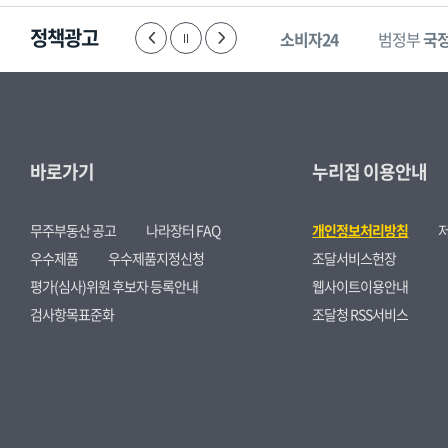
정책광고
한눈에 보는
경제
부패·공익신고
소비자24
범정부
국
바로가기
누리집 이용안내
무주부동산 공고
나라장터 FAQ
개인정보처리방침
우수제품
우수제품지정신청
조달서비스헌장
평가(심사)위원 후보자 등록안내
웹사이트이용안내
검사항목표준화
조달청 RSS서비스