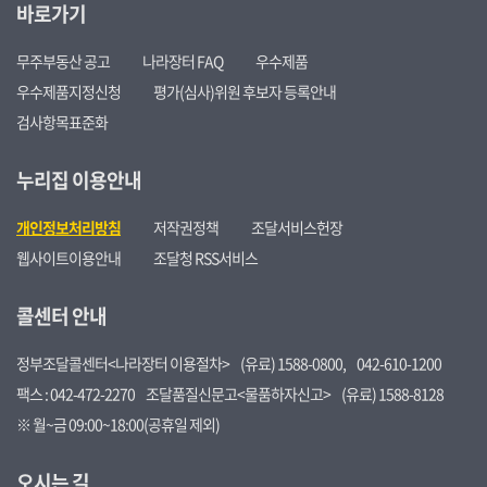
바로가기
무주부동산 공고
나라장터 FAQ
우수제품
우수제품지정신청
평가(심사)위원 후보자 등록안내
검사항목표준화
누리집 이용안내
개인정보처리방침
저작권정책
조달서비스헌장
웹사이트이용안내
조달청 RSS서비스
콜센터 안내
정부조달콜센터<나라장터 이용절차>
(유료) 1588-0800,
042-610-1200
팩스 : 042-472-2270
조달품질신문고<물품하자신고>
(유료) 1588-8128
※ 월~금 09:00~18:00(공휴일 제외)
오시는 길