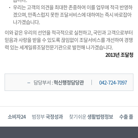
우리는 고객의 의견을 최대한 존중하여 이를 업무에 적극 반영하
겠으며, 만족스럽지 못한 조달서비스에 대하여는 즉시 바로잡아
나가겠습니다.
이와 같은 우리의 선언을 적극적으로 실천하고, 국민과 고객으로부터
믿음과 사랑을 받을 수 있도록 끊임없이 조달서비스를 개선하여 경쟁
력 있는 세계일류조달전문기관으로 발전해 나가겠습니다.
2013년 조달청
담당부서 :
혁신행정담당관
042-724-7097
고
소비자24
범정부
국정성과
찾기쉬운
생활법령정보
수출 플러