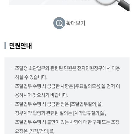
민
원,
정
확대보기
보
제
공,
민원안내
보
도
자
조달청 소관업무와 관련된 민원은 전자민원창구에서 이용
료,
하실 수 있습니다.
지
방
조달업무 수행 시 궁금한 사항은 [주요질의모음]을 먼저 이
청
용하시어 찾으시기 바랍니다.
소
조달업무 수행 시 궁금한 점은 [조달업무질의]을,
개
정부계약 법령과 관련된 질의는 [계약법규질의]을,
(지
방
조달업무 수행 시 불만이 있는 사항에 대한 구제 또는 조정
청,
요청은 [진정/건의]를,