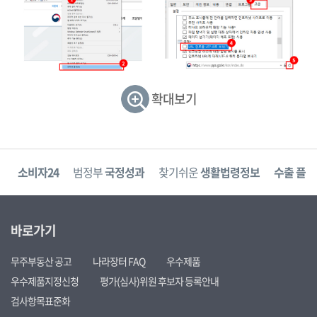
확대보기
고
소비자24
범정부
국정성과
찾기쉬운
생활법령정보
수출 플러
바로가기
무주부동산 공고
나라장터 FAQ
우수제품
우수제품지정신청
평가(심사)위원 후보자 등록안내
검사항목표준화