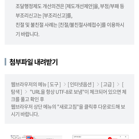
사
조달행정제도 개선의견은 [제도개선제안]을, 부정/부패 등
업
부조리신고는 [부조리신고]를,
소,
사
친절 및 불친절 사례는 [친절/불친절사례접수]를 이용하시
업
기 바랍니다.
단),
나
라
첨부파일 내려받기
장
터
를
안
웹브라우저의 메뉴 [ 도구 ]
[ 인터넷옵션 ]
[ 고급 ]
[
내
탐색 ]
"URL을 항상 UTF-8로 보냄"이 체크되어 있으면 체
합
크를 풀고 확인 후
니
웹브라우저 상단 메뉴의 "새로고침"을 클릭후 다운로드해 보
다.
시기 바랍니다.