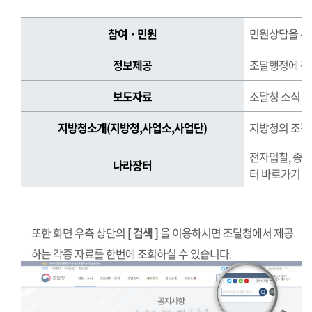
정
참여 · 민원
민원상담을 위
보
를
정보제공
조달행정에 관
찾
는
보도자료
조달청 소식 제
방
법
지방청소개(지방청,사업소,사업단)
지방청의 조직,
정
전자입찰, 종
보
나라장터
터 바로가기
를
찾
는
방
또한 화면 우측 상단의
[ 검색 ]
을 이용하시면 조달청에서 제공
법
하는 각종 자료를 한번에 조회하실 수 있습니다.
표
로
참
여