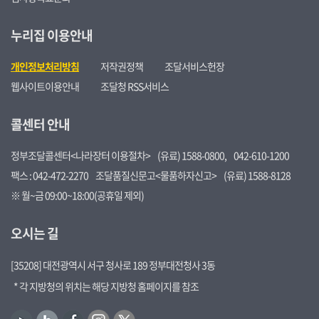
누리집 이용안내
개인정보처리방침
저작권정책
조달서비스헌장
웹사이트이용안내
조달청 RSS서비스
콜센터 안내
정부조달콜센터<나라장터 이용절차>
(유료) 1588-0800,
042-610-1200
팩스 : 042-472-2270
조달품질신문고<물품하자신고>
(유료) 1588-8128
※ 월~금 09:00~18:00(공휴일 제외)
오시는 길
[35208] 대전광역시 서구 청사로 189 정부대전청사 3동
* 각 지방청의 위치는 해당 지방청 홈페이지를 참조
유
블
페
인
트