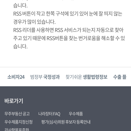
습니다.
RSS 버튼이 작고 한쪽 구석에 있기 있어 눈에 잘 띄지 않는
경우가 많이 있습니다.
RSS 리더를 사용하면 RSS 서비스가 되는지 자동으로 찾아
주고 있기 때문에 RSS버튼을 찾는 번거로움을 해소할 수 있
습니다.
고
소비자24
범정부
국정성과
찾기쉬운
생활법령정보
수출 플러
바로가기
무주부동산 공고
나라장터 FAQ
우수제품
우수제품지정신청
평가(심사)위원 후보자 등록안내
검사항목표준화