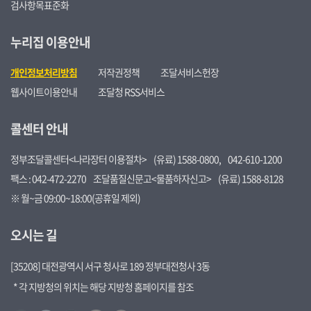
검사항목표준화
누리집 이용안내
개인정보처리방침
저작권정책
조달서비스헌장
웹사이트이용안내
조달청 RSS서비스
콜센터 안내
정부조달콜센터<나라장터 이용절차>
(유료) 1588-0800,
042-610-1200
팩스 : 042-472-2270
조달품질신문고<물품하자신고>
(유료) 1588-8128
※ 월~금 09:00~18:00(공휴일 제외)
오시는 길
[35208] 대전광역시 서구 청사로 189 정부대전청사 3동
* 각 지방청의 위치는 해당 지방청 홈페이지를 참조