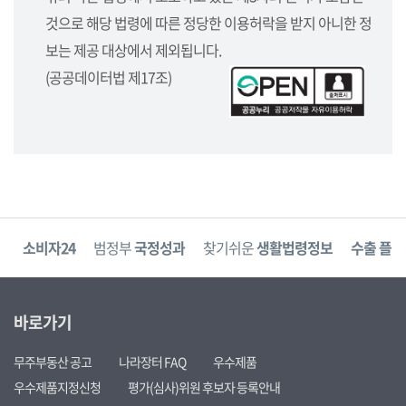
것으로 해당 법령에 따른 정당한 이용허락을 받지 아니한 정
보는 제공 대상에서 제외됩니다.
(공공데이터법 제17조)
고
소비자24
범정부
국정성과
찾기쉬운
생활법령정보
수출 플러
바로가기
무주부동산 공고
나라장터 FAQ
우수제품
우수제품지정신청
평가(심사)위원 후보자 등록안내