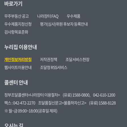
바로가기
무주부동산 공고
나라장터 FAQ
우수제품
우수제품지정신청
평가(심사)위원 후보자 등록안내
검사항목표준화
누리집 이용안내
개인정보처리방침
저작권정책
조달서비스헌장
웹사이트이용안내
조달청 RSS서비스
콜센터 안내
정부조달콜센터<나라장터 이용절차>
(유료) 1588-0800,
042-610-1200
팩스 : 042-472-2270
조달품질신문고<물품하자신고>
(유료) 1588-8128
※ 월~금 09:00~18:00(공휴일 제외)
오시는 길