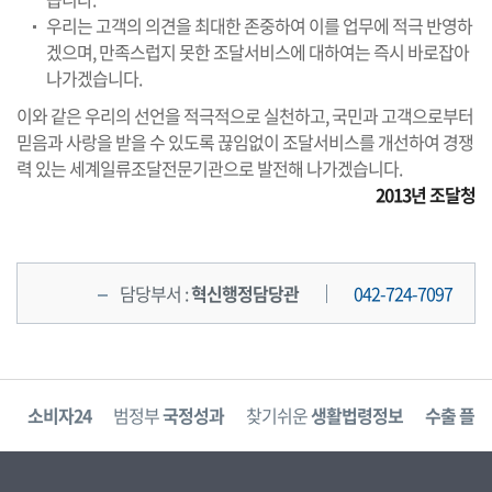
우리는 고객의 의견을 최대한 존중하여 이를 업무에 적극 반영하
겠으며, 만족스럽지 못한 조달서비스에 대하여는 즉시 바로잡아
나가겠습니다.
이와 같은 우리의 선언을 적극적으로 실천하고, 국민과 고객으로부터
믿음과 사랑을 받을 수 있도록 끊임없이 조달서비스를 개선하여 경쟁
력 있는 세계일류조달전문기관으로 발전해 나가겠습니다.
2013년 조달청
담당부서 :
혁신행정담당관
042-724-7097
고
소비자24
범정부
국정성과
찾기쉬운
생활법령정보
수출 플러