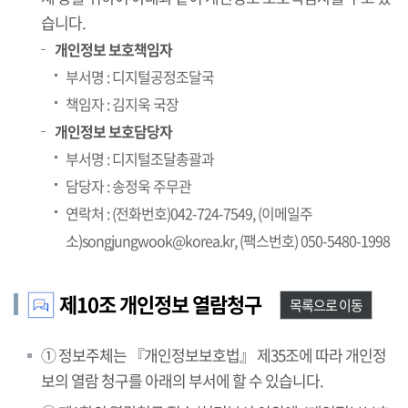
습니다.
개인정보 보호책임자
부서명 : 디지털공정조달국
책임자 : 김지욱 국장
개인정보 보호담당자
부서명 : 디지털조달총괄과
담당자 : 송정욱 주무관
연락처 : (전화번호)042-724-7549, (이메일주
소)songjungwook@korea.kr, (팩스번호) 050-5480-1998
제10조 개인정보 열람청구
목록으로 이동
① 정보주체는 『개인정보보호법』 제35조에 따라 개인정
보의 열람 청구를 아래의 부서에 할 수 있습니다.