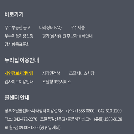
바로가기
무주부동산 공고
나라장터 FAQ
우수제품
우수제품지정신청
평가(심사)위원 후보자 등록안내
검사항목표준화
누리집 이용안내
개인정보처리방침
저작권정책
조달서비스헌장
웹사이트이용안내
조달청 RSS서비스
콜센터 안내
정부조달콜센터<나라장터 이용절차>
(유료) 1588-0800,
042-610-1200
팩스 : 042-472-2270
조달품질신문고<물품하자신고>
(유료) 1588-8128
※ 월~금 09:00~18:00(공휴일 제외)