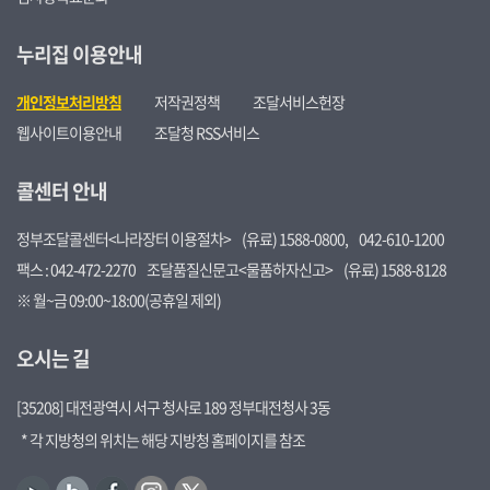
누리집 이용안내
개인정보처리방침
저작권정책
조달서비스헌장
웹사이트이용안내
조달청 RSS서비스
콜센터 안내
정부조달콜센터<나라장터 이용절차>
(유료) 1588-0800,
042-610-1200
팩스 : 042-472-2270
조달품질신문고<물품하자신고>
(유료) 1588-8128
※ 월~금 09:00~18:00(공휴일 제외)
오시는 길
[35208] 대전광역시 서구 청사로 189 정부대전청사 3동
* 각 지방청의 위치는 해당 지방청 홈페이지를 참조
유
블
페
인
트