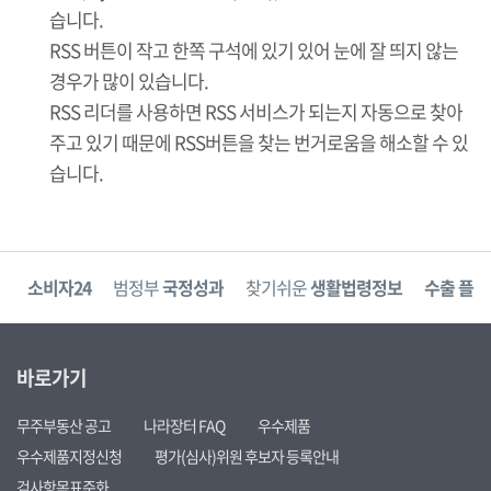
습니다.
RSS 버튼이 작고 한쪽 구석에 있기 있어 눈에 잘 띄지 않는
경우가 많이 있습니다.
RSS 리더를 사용하면 RSS 서비스가 되는지 자동으로 찾아
주고 있기 때문에 RSS버튼을 찾는 번거로움을 해소할 수 있
습니다.
고
소비자24
범정부
국정성과
찾기쉬운
생활법령정보
수출 플러
바로가기
무주부동산 공고
나라장터 FAQ
우수제품
우수제품지정신청
평가(심사)위원 후보자 등록안내
검사항목표준화