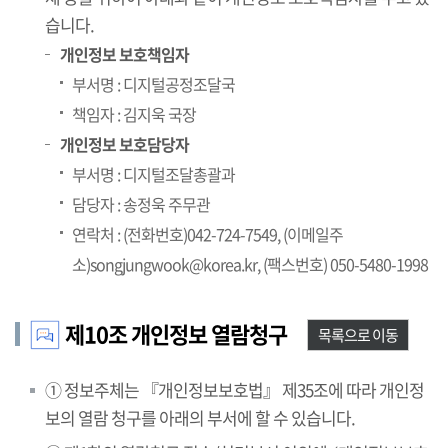
습니다.
개인정보 보호책임자
부서명 : 디지털공정조달국
책임자 : 김지욱 국장
개인정보 보호담당자
부서명 : 디지털조달총괄과
담당자 : 송정욱 주무관
연락처 : (전화번호)042-724-7549, (이메일주
소)songjungwook@korea.kr, (팩스번호) 050-5480-1998
제10조 개인정보 열람청구
목록으로 이동
① 정보주체는 『개인정보보호법』 제35조에 따라 개인정
보의 열람 청구를 아래의 부서에 할 수 있습니다.