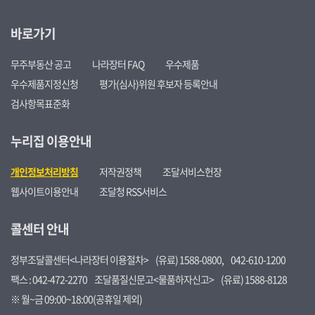
바로가기
무주부동산 공고
나라장터 FAQ
우수제품
우수제품지정신청
평가(심사)위원 후보자 등록안내
검사항목표준화
누리집 이용안내
개인정보처리방침
저작권정책
조달서비스헌장
웹사이트이용안내
조달청 RSS서비스
콜센터 안내
정부조달콜센터<나라장터 이용절차>
(유료) 1588-0800,
042-610-1200
팩스 : 042-472-2270
조달품질신문고<물품하자신고>
(유료) 1588-8128
※ 월~금 09:00~18:00(공휴일 제외)