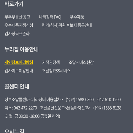
바로가기
무주부동산 공고
나라장터 FAQ
우수제품
우수제품지정신청
평가(심사)위원 후보자 등록안내
검사항목표준화
누리집 이용안내
개인정보처리방침
저작권정책
조달서비스헌장
웹사이트이용안내
조달청 RSS서비스
콜센터 안내
정부조달콜센터<나라장터 이용절차>
(유료) 1588-0800,
042-610-1200
팩스 : 042-472-2270
조달품질신문고<물품하자신고>
(유료) 1588-8128
※ 월~금 09:00~18:00(공휴일 제외)
오시는 길