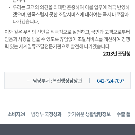
우리는 고객의 의견을 최대한 존중하여 이를 업무에 적극 반영하
겠으며, 만족스럽지 못한 조달서비스에 대하여는 즉시 바로잡아
나가겠습니다.
이와 같은 우리의 선언을 적극적으로 실천하고, 국민과 고객으로부터
믿음과 사랑을 받을 수 있도록 끊임없이 조달서비스를 개선하여 경쟁
력 있는 세계일류조달전문기관으로 발전해 나가겠습니다.
2013년 조달청
담당부서 :
혁신행정담당관
042-724-7097
고
소비자24
범정부
국정성과
찾기쉬운
생활법령정보
수출 플러