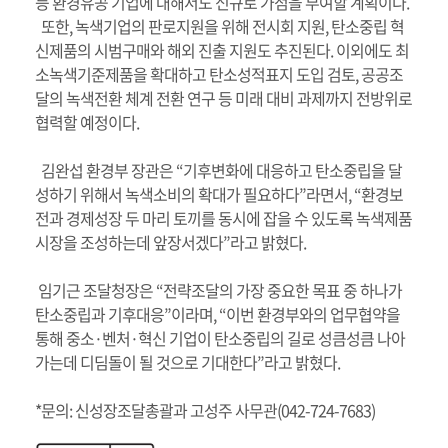
등 환경유공 기업에 대해서도 신규로 가점을 부여할 계획이다.
또한, 녹색기업의 판로지원을 위해 전시회 지원, 탄소중립 혁
신제품의 시범구매와 해외 진출 지원도 추진된다. 이외에도 최
소녹색기준제품을 확대하고 탄소성적표지 도입 검토, 공공조
달의 녹색전환 체계 전환 연구 등 미래 대비 과제까지 전방위로
협력할 예정이다.
김완섭 환경부 장관은 “기후변화에 대응하고 탄소중립을 달
성하기 위해서 녹색소비의 확대가 필요하다”라면서, “환경보
전과 경제성장 두 마리 토끼를 동시에 잡을 수 있도록 녹색제품
시장을 조성하는데 앞장서겠다”라고 밝혔다.
임기근 조달청장은 “전략조달의 가장 중요한 목표 중 하나가
탄소중립과 기후대응”이라며, “이번 환경부와의 업무협약을
통해 중소·벤처·혁신 기업이 탄소중립의 길로 성큼성큼 나아
가는데 디딤돌이 될 것으로 기대한다”라고 밝혔다.
*문의: 신성장조달총괄과 고성주 사무관(042-724-7683)