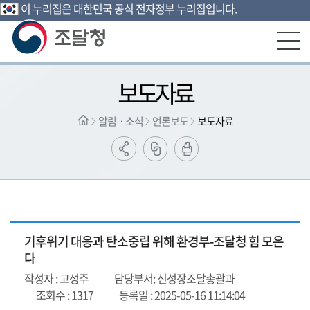
이 누리집은 대한민국 공식 전자정부 누리집입니다.
본문영역 바로가기
메인메뉴 바로가기
하단링크 바로가기
보도자료
알림ㆍ소식
언론보도
보도자료
기후위기 대응과 탄소중립 위해 환경부-조달청 힘 모은
다
작성자 : 고성주
담당부서: 신성장조달총괄과
조회수 : 1317
등록일 : 2025-05-16 11:14:04