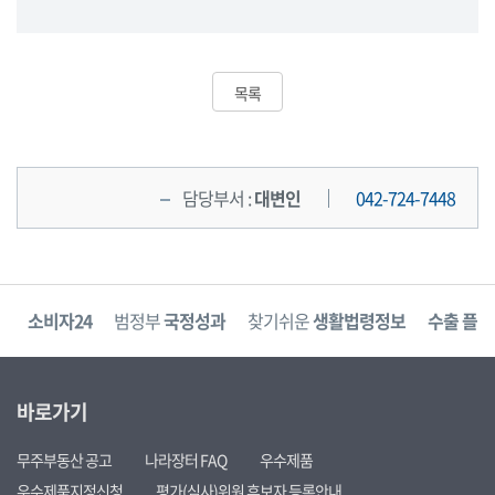
목록
담당부서 :
대변인
042-724-7448
고
소비자24
범정부
국정성과
찾기쉬운
생활법령정보
수출 플러
바로가기
무주부동산 공고
나라장터 FAQ
우수제품
우수제품지정신청
평가(심사)위원 후보자 등록안내