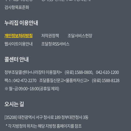
검사항목표준화
누리집 이용안내
개인정보처리방침
저작권정책
조달서비스헌장
웹사이트이용안내
조달청 RSS서비스
콜센터 안내
정부조달콜센터<나라장터 이용절차>
(유료) 1588-0800,
042-610-1200
팩스 : 042-472-2270
조달품질신문고<물품하자신고>
(유료) 1588-8128
※ 월~금 09:00~18:00(공휴일 제외)
오시는 길
[35208] 대전광역시 서구 청사로 189 정부대전청사 3동
* 각 지방청의 위치는 해당 지방청 홈페이지를 참조