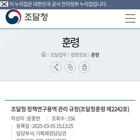
이 누리집은 대한민국 공식 전자정부 누리집입니다.
본문영역 바로가기
메인메뉴 바로가기
하단링크 바로가기
훈령
조달업무
법령정보
훈령
조달청 정책연구용역 관리 규정(조달청훈령 제2242호)
작성자 : 윤종현
조회수 : 156
등록일 : 2025-03-05 15:13:25
담당부서: 기획재정담당관