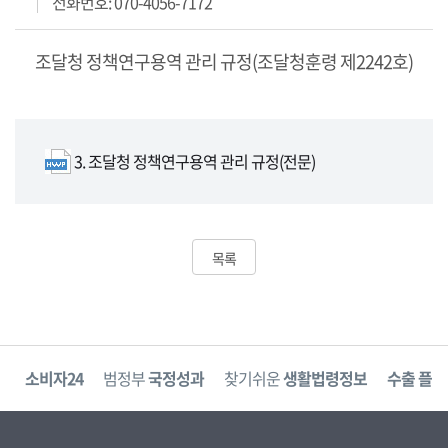
전화번호: 070-4056-7172
조달청 정책연구용역 관리 규정(조달청훈령 제2242호)
3. 조달청 정책연구용역 관리 규정(전문)
목록
고
소비자24
범정부
국정성과
찾기쉬운
생활법령정보
수출 플러