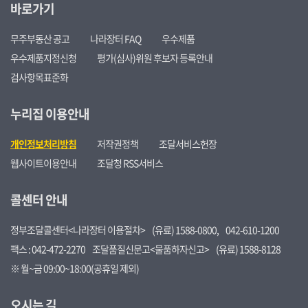
바로가기
무주부동산 공고
나라장터 FAQ
우수제품
우수제품지정신청
평가(심사)위원 후보자 등록안내
검사항목표준화
누리집 이용안내
개인정보처리방침
저작권정책
조달서비스헌장
웹사이트이용안내
조달청 RSS서비스
콜센터 안내
정부조달콜센터<나라장터 이용절차>
(유료) 1588-0800,
042-610-1200
팩스 : 042-472-2270
조달품질신문고<물품하자신고>
(유료) 1588-8128
※ 월~금 09:00~18:00(공휴일 제외)
오시는 길