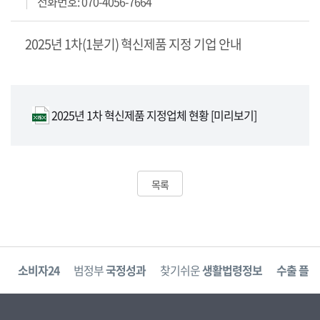
전화번호: 070-4056-7664
2025년 1차(1분기) 혁신제품 지정 기업 안내
2025년 1차 혁신제품 지정업체 현황
[미리보기]
목록
고
소비자24
범정부
국정성과
찾기쉬운
생활법령정보
수출 플러