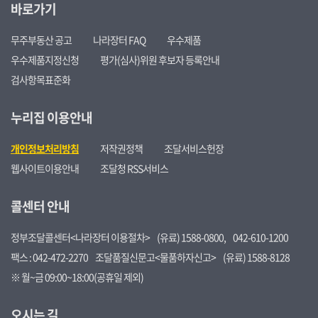
바로가기
무주부동산 공고
나라장터 FAQ
우수제품
우수제품지정신청
평가(심사)위원 후보자 등록안내
검사항목표준화
누리집 이용안내
개인정보처리방침
저작권정책
조달서비스헌장
웹사이트이용안내
조달청 RSS서비스
콜센터 안내
정부조달콜센터<나라장터 이용절차>
(유료) 1588-0800,
042-610-1200
팩스 : 042-472-2270
조달품질신문고<물품하자신고>
(유료) 1588-8128
※ 월~금 09:00~18:00(공휴일 제외)
오시는 길