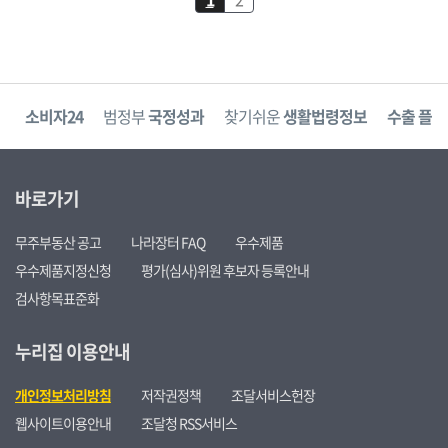
고
소비자24
범정부
국정성과
찾기쉬운
생활법령정보
수출 플러
바로가기
무주부동산 공고
나라장터 FAQ
우수제품
우수제품지정신청
평가(심사)위원 후보자 등록안내
검사항목표준화
누리집 이용안내
개인정보처리방침
저작권정책
조달서비스헌장
웹사이트이용안내
조달청 RSS서비스