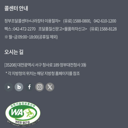
콜센터 안내
정부조달콜센터<나라장터 이용절차>
(유료) 1588-0800,
042-610-1200
팩스 : 042-472-2270
조달품질신문고<물품하자신고>
(유료) 1588-8128
※ 월~금 09:00~18:00(공휴일 제외)
오시는 길
[35208] 대전광역시 서구 청사로 189 정부대전청사 3동
* 각 지방청의 위치는 해당 지방청 홈페이지를 참조
유
블
페
인
트
튜
로
이
스
위
브
그
스
타
터
북
그
램