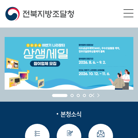
본문영역 바로가기
메인메뉴 바로가기
하단링크 바로가기
본청소식