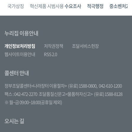
보
국가상징
혁신제품 시범사용
수요조사
적극행정
중소벤처24
누리집 이용안내
개인정보처리방침
저작권정책
조달서비스헌장
웹사이트이용안내
RSS 2.0
콜센터 안내
정부조달콜센터<나라장터 이용절차>
(유료) 1588-0800,
042-610-1200
팩스 : 042-472-2270
조달품질신문고<물품하자신고>
(유료) 1588-8128
※ 월~금 09:00~18:00(공휴일 제외)
오시는 길