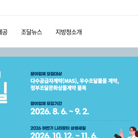
본문영역 바로가기
메인메뉴 바로가기
하단링크 바로가기
제공
조달뉴스
지방청소개