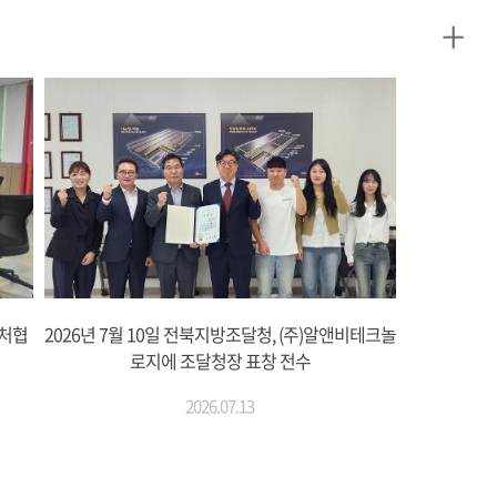
+
벤처협
2026년 7월 10일 전북지방조달청, (주)알앤비테크놀
로지에 조달청장 표창 전수
2026.07.13