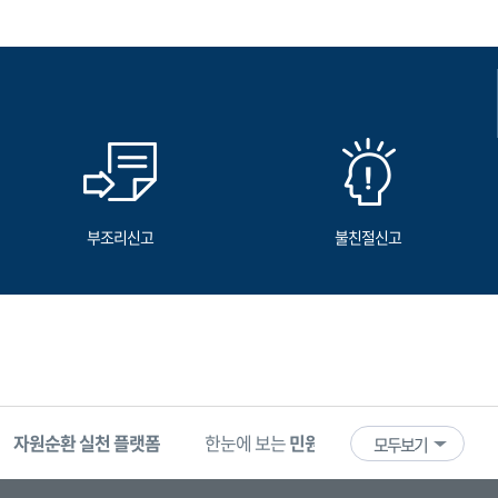
부조리신고
불친절신고
자원순환 실천 플랫폼
한눈에 보는
민원 빅데이터
기업마당
모두보기