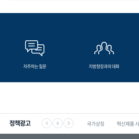
자주하는 질문
지방청장과의 대화
정책광고
·공익신고
찾기쉬운
생활법령정보
국가상징
혁신제품 