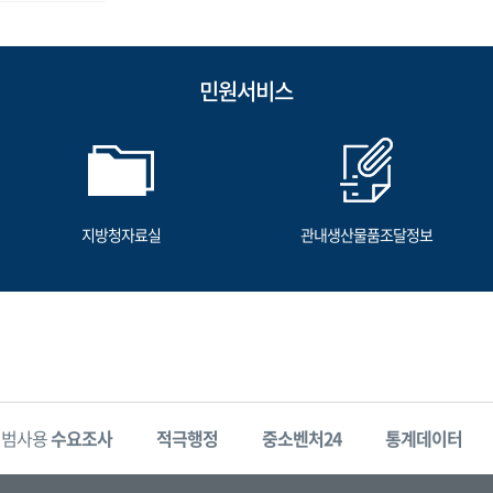
민원서비스
지방청자료실
관내생산물품조달정보
시범사용
수요조사
적극행정
중소벤처24
통계데이터