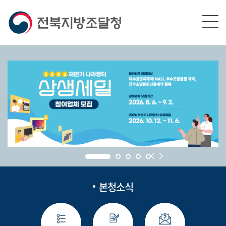
본문영역 바로가기
메인메뉴 바로가기
하단링크 바로가기
본청소식