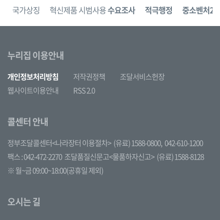
보
국가상징
혁신제품 시범사용
수요조사
적극행정
중소벤처24
누리집 이용안내
개인정보처리방침
저작권정책
조달서비스헌장
웹사이트이용안내
RSS 2.0
콜센터 안내
정부조달콜센터<나라장터 이용절차>
(유료) 1588-0800,
042-610-1200
팩스 : 042-472-2270
조달품질신문고<물품하자신고>
(유료) 1588-8128
※ 월~금 09:00~18:00(공휴일 제외)
오시는 길