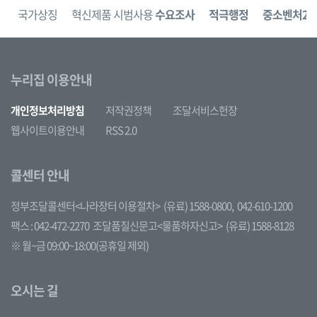
보
국가상징
혁신제품 시범사용
수요조사
적극행정
중소벤처24
누리집 이용안내
개인정보처리방침
저작권정책
조달서비스헌장
웹사이트이용안내
RSS 2.0
콜센터 안내
정부조달콜센터<나라장터 이용절차>
(유료) 1588-0800,
042-610-1200
팩스 : 042-472-2270
조달품질신문고<물품하자신고>
(유료) 1588-8128
※ 월~금 09:00~18:00(공휴일 제외)
오시는 길