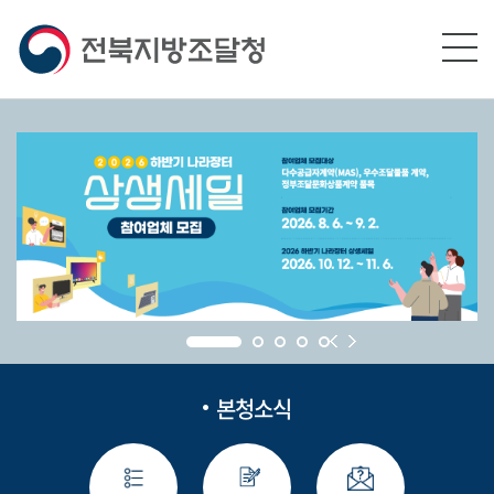
본문영역 바로가기
메인메뉴 바로가기
하단링크 바로가기
본청소식